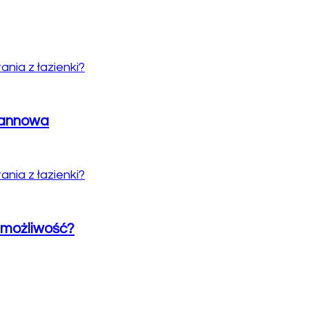
 wannowa
y możliwość?