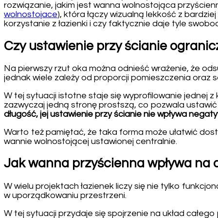
rozwiązanie, jakim jest wanna wolnostojąca przyścienn
wolnostojace
), która łączy wizualną lekkość z bardz
korzystanie z łazienki i czy faktycznie daje tyle swobody
Czy ustawienie przy ścianie ogranic
Na pierwszy rzut oka można odnieść wrażenie, że ods
jednak wiele zależy od proporcji pomieszczenia oraz
W tej sytuacji istotne staje się wyprofilowanie jedn
zazwyczaj jedną stronę prostszą, co pozwala ustawić j
długość, jej ustawienie przy ścianie nie wpływa negaty
Warto też pamiętać, że taka forma może ułatwić dost
wannie wolnostojącej ustawionej centralnie.
Jak wanna przyścienna wpływa na a
W wielu projektach łazienek liczy się nie tylko funkc
w uporządkowaniu przestrzeni.
W tej sytuacji przydaje się spojrzenie na układ całe