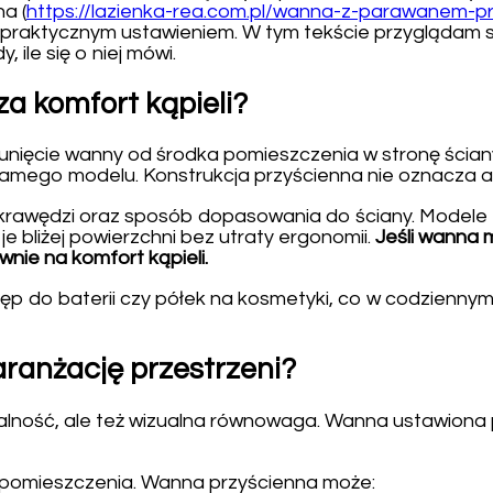
a (
https://lazienka-rea.com.pl/wanna-z-parawanem-
iej praktycznym ustawieniem. W tym tekście przyglądam
, ile się o niej mówi.
za komfort kąpieli?
unięcie wanny od środka pomieszczenia w stronę ściany
 samego modelu. Konstrukcja przyścienna nie oznacza 
ej z krawędzi oraz sposób dopasowania do ściany. Model
e bliżej powierzchni bez utraty ergonomii.
Jeśli wanna 
wnie na komfort kąpieli.
ęp do baterii czy półek na kosmetyki, co w codziennym
ranżację przestrzeni?
jonalność, ale też wizualna równowaga. Wanna ustawion
go pomieszczenia. Wanna przyścienna może: