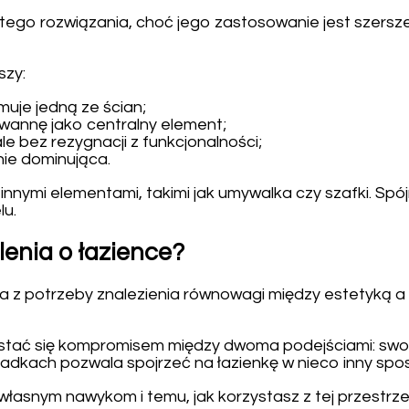
ego rozwiązania, choć jego zastosowanie jest szersze,
szy:
muje jedną ze ścian;
 wannę jako centralny element;
le bez rezygnacji z funkcjonalności;
nie dominująca.
innymi elementami, takimi jak umywalka czy szafki. Spó
lu.
enia o łazience?
ka z potrzeby znalezienia równowagi między estetyką a
 stać się kompromisem między dwoma podejściami: swo
adkach pozwala spojrzeć na łazienkę w nieco inny spo
ę własnym nawykom i temu, jak korzystasz z tej przestrz