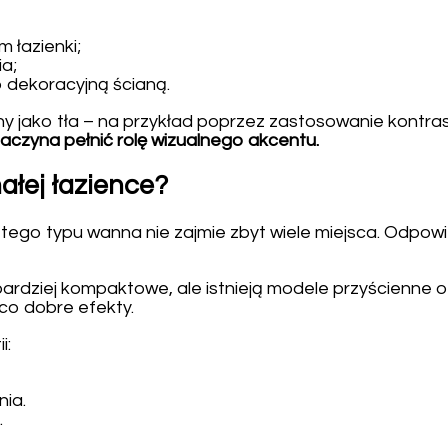
 łazienki;
a;
b dekoracyjną ścianą.
 jako tła – na przykład poprzez zastosowanie kontras
czyna pełnić rolę wizualnego akcentu.
ałej łazience?
y tego typu wanna nie zajmie zbyt wiele miejsca. Odpow
rdziej kompaktowe, ale istnieją modele przyścienne o kr
co dobre efekty.
i:
ia.
.